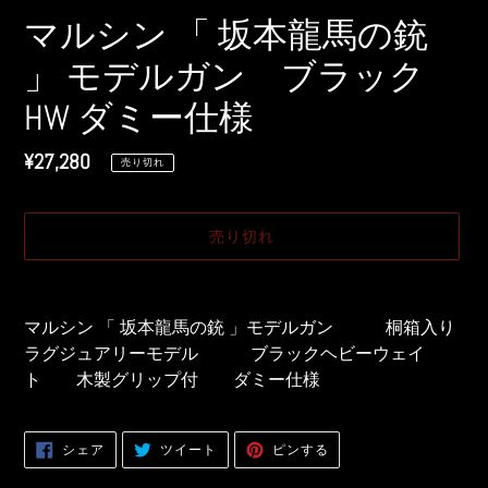
マルシン 「 坂本龍馬の銃
」 モデルガン ブラック
HW ダミー仕様
通
¥27,280
売り切れ
常
価
売り切れ
格
カ
ー
マルシン 「 坂本龍馬の銃 」モデルガン 桐箱入り
ト
ラグジュアリーモデル ブラックヘビーウェイ
に
ト 木製グリップ付 ダミー仕様
商
品
を
FACEBOOK
TWITTER
PINTEREST
シェア
ツイート
ピンする
追
で
に
で
シ
投
ピ
加
ェ
稿
ン