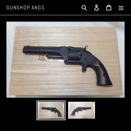
コ
検索
ログイン
カート
GUNSHOP ANGS
ン
テ
ン
ツ
に
ス
キ
ッ
プ
す
る