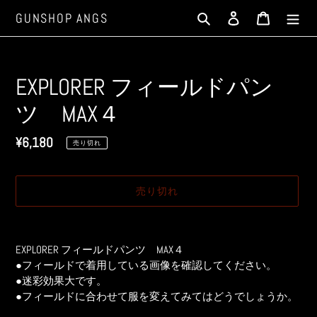
コ
検索
ログイン
カート
GUNSHOP ANGS
ン
テ
ン
ツ
EXPLORER フィールドパン
に
ツ MAX４
ス
キ
通
¥6,180
ッ
売り切れ
プ
常
す
価
売り切れ
る
格
カ
ー
EXPLORER フィールドパンツ MAX４
ト
●フィールドで着用している画像を確認してください。
に
●迷彩効果大です。
商
●フィールドに合わせて服を変えてみてはどうでしょうか。
品