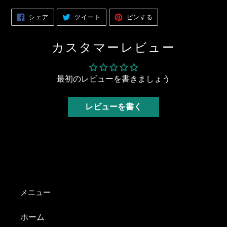
を
追
FACEBOOK
TWITTER
PINTEREST
シェア
ツイート
ピンする
で
に
で
加
シ
投
ピ
ェ
稿
ン
す
ア
す
す
カスタマーレビュー
す
る
る
る
る
最初のレビューを書きましょう
レビューを書く
メニュー
ホーム