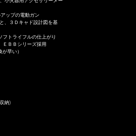
トライフルは、小火器用アクセサリーメー
モデルアップの電動ガン
ーツと、３Ｄキャド設計図を基
ソフトライフルの仕上がり
 ＥＢＢシリーズ採用
換が早い）
収納)