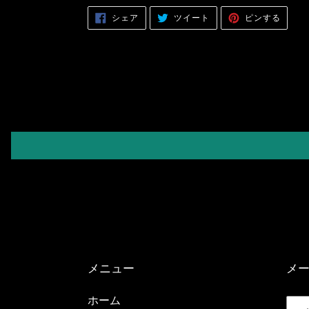
FACEBOOK
TWITTER
PINTER
シェア
ツイート
ピンする
で
に
で
シ
投
ピ
ェ
稿
ン
ア
す
す
す
る
る
る
メニュー
メ
ホーム