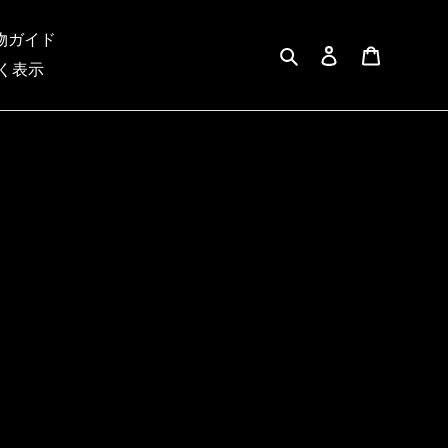
物ガイド
検索
ログイン
カート
く表示