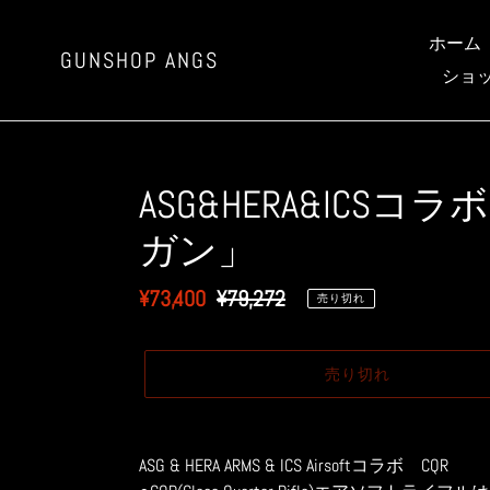
コ
ン
ホーム
GUNSHOP ANGS
テ
ショ
ン
ツ
に
ス
ASG&HERA&ICSコ
キ
ッ
ガン」
プ
す
販
¥73,400
通
¥79,272
る
売り切れ
売
常
価
価
売り切れ
格
格
カ
ー
ASG & HERA ARMS & ICS Airsoftコラボ CQR
ト