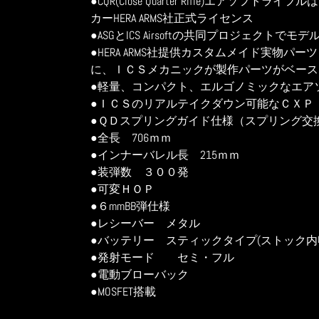
●CQR(Close Quarter Rifle)エアソフ
に
カーHERA ARMS社正式ライセンス
商
●ASGとICS Airsoftの共同プロジェクトで
品
●HERA ARMS社提供カスタムメイド実物パ
を
に、ＩＣＳメカニックが製作パーツがベース
追
●軽量、コンパクト、エルゴノミックなエア
加
●ＩＣＳのリアルテイクダウン可能なＣＸＰ
す
●ＱＤスプリングガイド仕様（スプリング交
る
●全長 706ｍｍ
●インナーバレル長 215ｍｍ
●装弾数 ３００発
●可変ＨＯＰ
●６mmBB弾仕様
●レシーバー メタル
●バッテリー スティックタイプ(ストック内
●発射モード セミ・フル
●電動ブローバック
●MOSFET搭載