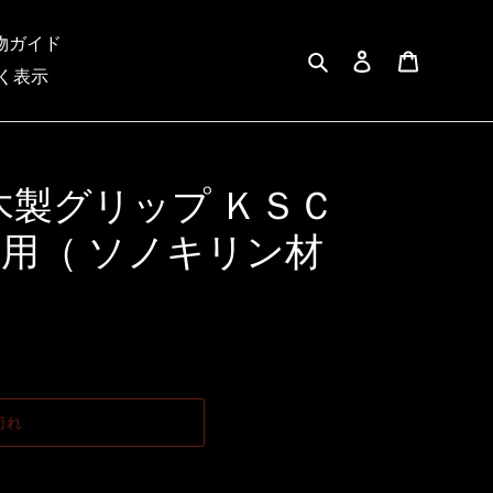
物ガイド
検索
ログイン
カート
く表示
木製グリップ ＫＳＣ
フ用（ ソノキリン材
切れ