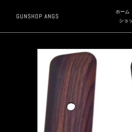
コ
ン
ホーム
GUNSHOP ANGS
テ
ショ
ン
ツ
に
ス
キ
ッ
プ
す
る