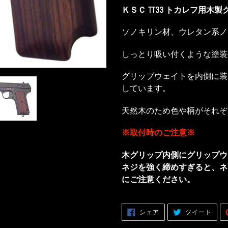
ー
ＫＳＣ TT33 トカレフ用木
ト
に
ソノキリン材、ウレタン系ノ
商
しっとり吸い付くような塗装
品
を
グリップウェイトを内側に装
追
しています。
加
す
天然木のため色や柄がそれぞ
る
※取付時のご注意※
木グリップ内側にグリップウ
ネジを強く締めすぎると、ネ
にご注意ください。
FACEBOOK
TWITT
シェア
ツイート
で
に
シ
投