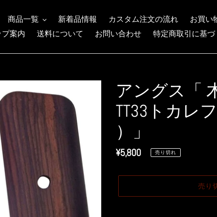
商品一覧
新着品情報
カスタム注文の流れ
お買い
ップ案内
送料について
お問い合わせ
特定商取引に基づ
アングス「 
TT33トカレ
）」
通
¥5,800
売り切れ
常
価
売り
格
カ