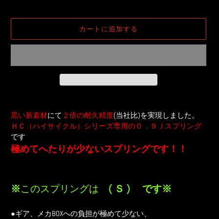
常
価
カートに追加する
格
カ
ー
黒い新素材
にて
２倍の耐久精度
(当社比)を実現しました。
ト
ＨＣ（ハイサイクル）シリーズ専用の０．９Ｊスプリング
に
です
商
極めてへたりが少ないスプリングです！！
品
を
追
加
※
このスプリングは
( Ｓ ) です※
す
る
●ギア、メカBOXへの負担が極めて少ない、