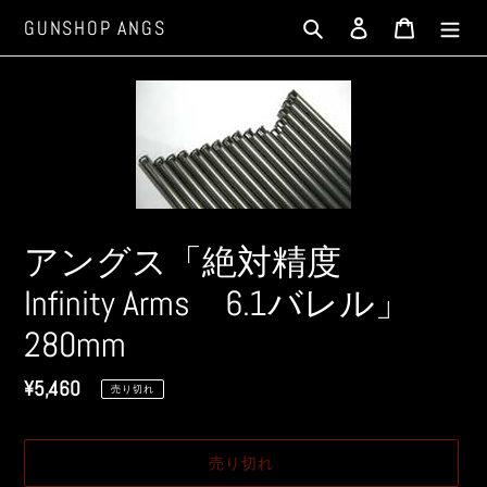
コ
検索
ログイン
カート
GUNSHOP ANGS
ン
テ
ン
ツ
に
ス
キ
ッ
プ
アングス「絶対精度
す
Infinity Arms 6.1バレル」
る
280mm
通
¥5,460
売り切れ
常
価
売り切れ
格