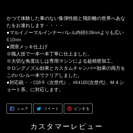
カ
ー
かつて体験した事のない集弾性能と飛距離の世界へあな
ト
たをお連れします・・・・
に
●マルイノーマルインナーバレル内径6.08mmよりも広い
商
6.10mm
品
●潤滑メッキ仕上げ
を
※職人技で一本一本丁寧に仕上ました。
追
※大切な角度出しは専用マシンによる超精密加工。
加
す
※ロングノズル効果とカスタムチャンバー効果の両方を
る
このバレル一本でクリアしました。
●対応銃・・CQB-R（次世代）、HK416D(次世代)、Ｍ４シ
ョート系、に対応します。
FACEBOOK
TWITTER
PINTEREST
シェア
ツイート
ピンする
で
に
で
シ
投
ピ
ェ
稿
ン
ア
す
す
カスタマーレビュー
す
る
る
る