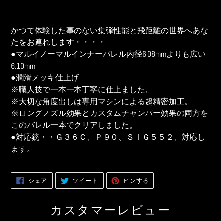
カ
ー
かつて体験した事のない集弾性能と飛距離の世界へあな
ト
たをお連れします・・・・
に
●マルイノーマルインナーバレル内径6.08mmよりも広い
商
6.10mm
品
●潤滑メッキ仕上げ
を
※職人技で一本一本丁寧に仕上ました。
追
※大切な角度出しは専用マシンによる超精密加工。
加
す
※ロングノズル効果とカスタムチャンバー効果の両方を
る
このバレル一本でクリアしました。
●対応銃・・Ｇ３６Ｃ、Ｐ９０、ＳＩＧ５５２、対応し
ます。
FACEBOOK
TWITTER
PINTEREST
シェア
ツイート
ピンする
で
に
で
シ
投
ピ
ェ
稿
ン
ア
す
す
カスタマーレビュー
す
る
る
る