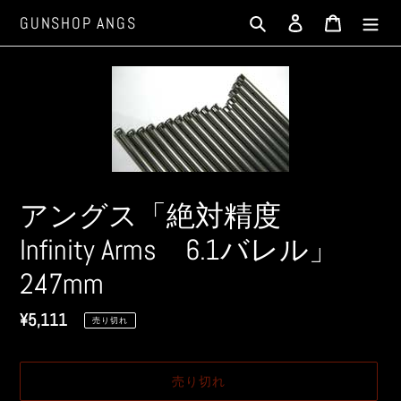
コ
検索
ログイン
カート
GUNSHOP ANGS
ン
テ
ン
ツ
に
ス
キ
ッ
プ
アングス「絶対精度
す
Infinity Arms 6.1バレル」
る
247mm
通
¥5,111
売り切れ
常
価
売り切れ
格