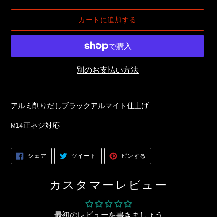
売
常
価
価
カートに追加する
格
格
別のお支払い方法
カ
ー
アルミ削りだしブラックアルマイト仕上げ
ト
に
M14正ネジ対応
商
品
を
FACEBOOK
TWITTER
PINTEREST
シェア
ツイート
ピンする
で
に
で
追
シ
投
ピ
ェ
稿
ン
加
ア
す
す
カスタマーレビュー
す
る
る
す
る
る
最初のレビューを書きましょう