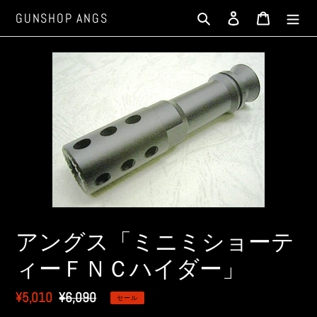
コ
検索
ログイン
カート
GUNSHOP ANGS
ン
テ
ン
ツ
に
ス
キ
ッ
プ
す
る
アングス「ミニミショーテ
ィーＦＮＣハイダー」
販
¥5,010
通
¥6,090
セール