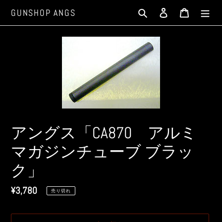
コ
検索
ログイン
カート
GUNSHOP ANGS
ン
テ
ン
ツ
に
ス
キ
ッ
プ
す
アングス「CA870 アルミ
る
マガジンチューブ ブラッ
ク」
通
¥3,780
売り切れ
常
価