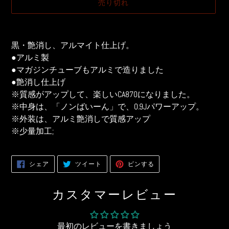
売り切れ
格
カ
ー
黒・艶消し、アルマイト仕上げ。
ト
●アルミ製
に
●マガジンチューブもアルミで造りました
商
●艶消し仕上げ
品
※質感がアップして、楽しいCA870になりました。
を
※中身は、「ノンばいーん」で、0.9Jパワーアップ。
追
※外装は、アルミ艶消しで質感アップ
加
す
※少量加工;
る
FACEBOOK
TWITTER
PINTEREST
シェア
ツイート
ピンする
で
に
で
シ
投
ピ
ェ
稿
ン
ア
す
す
カスタマーレビュー
す
る
る
る
最初のレビューを書きましょう