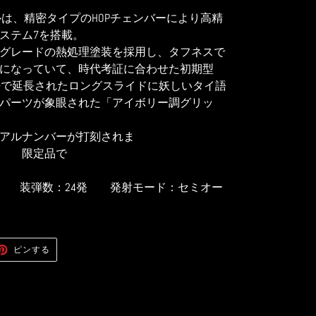
ルは、精密タイプのHOPチェンバーにより高精
ステム7を搭載。
グレードの熱処理塗装を採用し、タフネスで
になっていて、時代考証に合わせた初期型
寸法で延長されたロングスライドに妖しいタイ語
パーツが象眼された「アイボリー調グリッ
アルナンバーが打刻されま
。
限定品で
す。
5mm 装弾数：24発 発射モード：セミオー
ER
PINTEREST
ピンする
で
ピ
ン
す
る