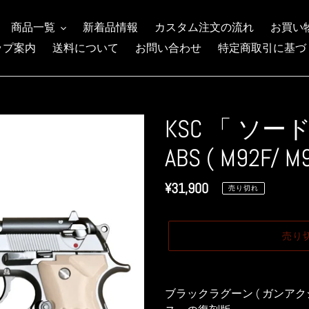
商品一覧
新着品情報
カスタム注文の流れ
お買い
ップ案内
送料について
お問い合わせ
特定商取引に基づ
KSC 「 ソー
ABS ( M92
通
¥31,900
売り切れ
常
価
売り
格
カ
ー
ブラックラグーン ( ガンア
ト