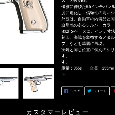
ス」の復刻版。
に
優雅に伸びた6.5インチバレ
商
度に進化し、信頼性の高いシ
品
外観は、自動車の内装品と同
を
透明感のあるシルバーカラー
追
M92Fをベースに、インチ
加
刻印、海賊を象徴するメタル
す
プ」などを華麗に再現。
る
実銃と同じ位置に個別のシリ
す
重量：855g 全長：25
ト
FACEBOOK
TWITT
シェア
ツイート
で
に
シ
投
ェ
稿
ア
す
す
る
る
カスタマーレビュー