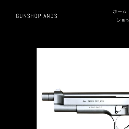
コ
ン
ホーム
GUNSHOP ANGS
テ
ショ
ン
ツ
に
ス
キ
ッ
プ
す
る