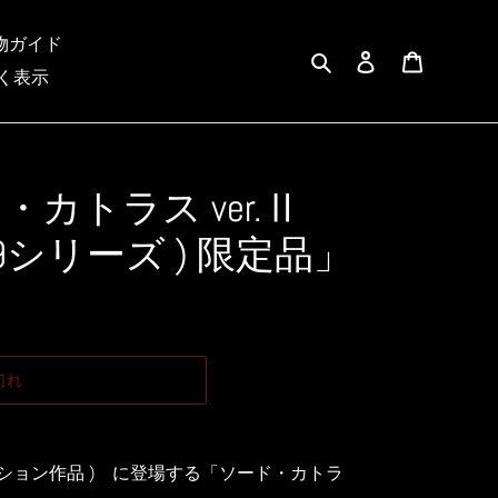
物ガイド
検索
ログイン
カート
く表示
ド・カトラス ver.Ⅱ
F/ M9シリーズ ) 限定品」
切れ
クション作品 ) に登場する「ソード・カトラ