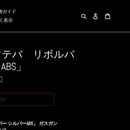
物ガイド
検索
ログイン
カート
く表示
マテバ リボルバ
ABS」
切れ
ー シルバーABS」 ガスガン