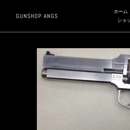
コ
ン
ホーム
GUNSHOP ANGS
テ
ショ
ン
ツ
に
ス
キ
ッ
プ
す
る