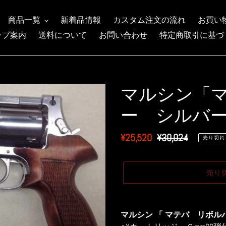
商品一覧
新着品情報
カスタム注文の流れ
お買い
ップ案内
送料について
お問い合わせ
特定商取引に基づ
マルシン「
ー シルバー
販
¥25,520
通
¥30,024
売り切れ
売
常
価
価
売り
格
格
カ
ー
マルシン 「 マテバ リボルバ
ト