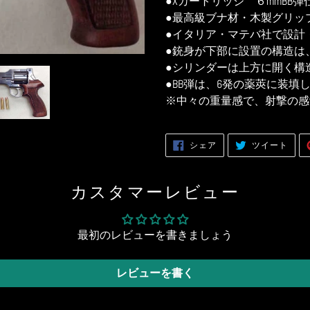
●Xカートリッジ ６mmBB弾
に
●最高級ブナ材・木製グリッ
商
●イタリア・マテバ社で設計
品
●銃身が下部に設置の構造は
を
●シリンダーは上方に開く構
追
●BB弾は、6発の薬莢に装
加
※中々の重量感で、射撃の感
す
る
FACEBOOK
TWITT
シェア
ツイート
で
に
シ
投
ェ
稿
ア
す
す
る
カスタマーレビュー
る
最初のレビューを書きましょう
レビューを書く