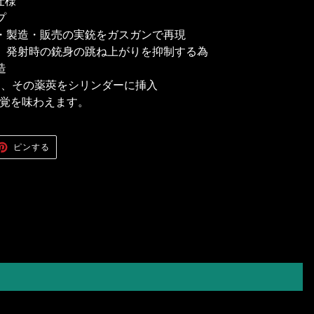
仕様
プ
・製造・販売の実銃をガスガンで再現
、発射時の銃身の跳ね上がりを抑制する為
造
填し、その薬莢をシリンダーに挿入
覚を味わえます。
ER
PINTEREST
ピンする
で
ピ
ン
す
る