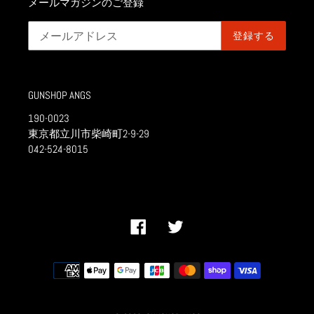
メールマガジンのご登録
登録する
GUNSHOP ANGS
190-0023
東京都立川市柴崎町2-9-29
042-524-8015
Facebook
Twitter
決
済
方
法