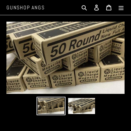
コ
検索
ログイン
カート
GUNSHOP ANGS
ン
テ
ン
ツ
に
ス
キ
ッ
プ
す
る