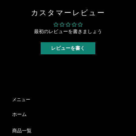
シ
投
ピ
ェ
稿
ン
ア
す
す
カスタマーレビュー
す
る
る
る
最初のレビューを書きましょう
レビューを書く
メニュー
ホーム
商品一覧