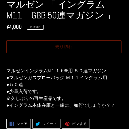
マルゼン 「 イングラム
M11 GBB 50連マガジン 」
通
¥4,000
売り切れ
常
価
売り切れ
格
カ
ー
マルゼンイングラムM１１ GBB用 ５０連マガジン
ト
●マルゼンガスブローバック Ｍ１１イングラム用
に
●５０連
商
●少量入荷です。
品
※久しぶりの再生産品です。
を
●イングラム本体在庫と一緒に、如何でしょうか？？
追
加
す
FACEBOOK
TWITTER
PINTEREST
シェア
ツイート
ピンする
る
で
に
で