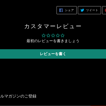
商
品
FACEBOOK
TWITT
シェア
ツイート
を
で
に
シ
投
追
ェ
稿
ア
す
加
す
る
カスタマーレビュー
る
す
る
最初のレビューを書きましょう
レビューを書く
ールマガジンのご登録