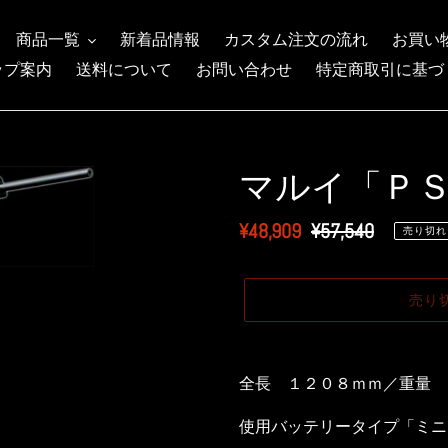
商品一覧
新着品情報
カスタム注文の流れ
お買い
ップ案内
送料について
お問い合わせ
特定商取引に基づ
マルイ「Ｐ
販
¥48,909
通
¥57,540
売り切れ
売
常
価
価
売り
格
格
カ
ー
全長 １２０８ｍｍ／重量 
ト
に
使用バッテリータイプ「ミニ