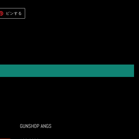
ER
PINTEREST
ピンする
で
ピ
ン
す
る
GUNSHOP ANGS