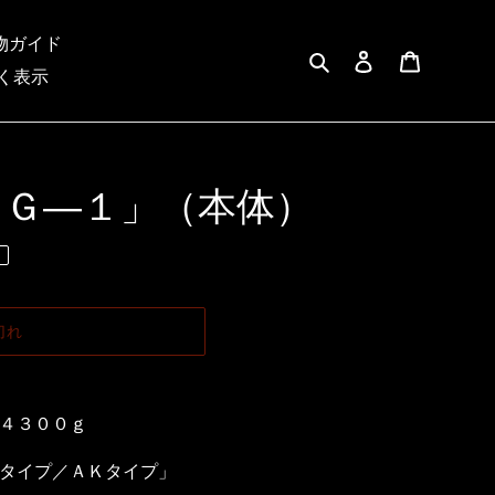
物ガイド
検索
ログイン
カート
く表示
ＳＧ―１」（本体）
切れ
４３００ｇ
タイプ／ＡＫタイプ」