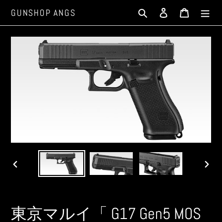
コ
検索
ログイン
カート
GUNSHOP ANGS
ン
テ
ン
ツ
に
ス
キ
ッ
プ
す
る
前
次
の
の
ス
ス
ラ
ラ
東京マルイ「 G17 Gen5 MOS
イ
イ