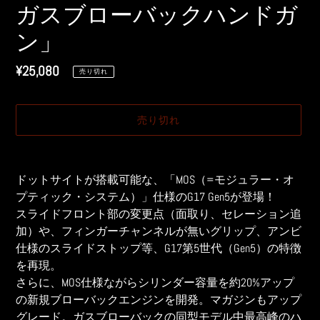
ド
ド
ガスブローバックハンドガ
ン」
通
¥25,080
売り切れ
常
価
売り切れ
格
カ
ー
ドットサイトが搭載可能な、「MOS（=モジュラー・オ
ト
プティック・システム）」仕様のG17 Gen5が登場！
に
スライドフロント部の変更点（面取り、セレーション追
商
加）や、フィンガーチャンネルが無いグリップ、アンビ
品
仕様のスライドストップ等、G17第5世代（Gen5）の特徴
を
を再現。
追
さらに、MOS仕様ながらシリンダー容量を約20%アップ
加
す
の新規ブローバックエンジンを開発。マガジンもアップ
る
グレード。ガスブローバックの同型モデル中最高峰のハ