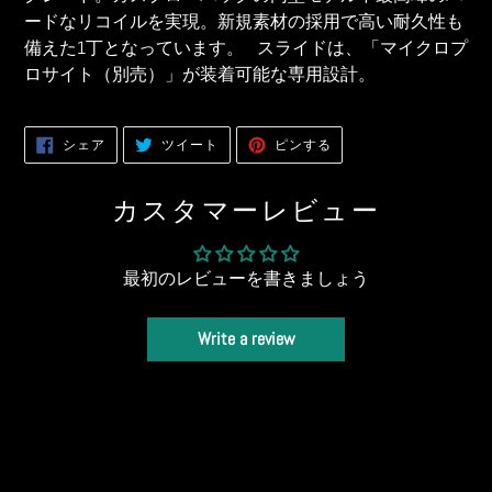
ードなリコイルを実現。新規素材の採用で高い耐久性も
備えた1丁となっています。 スライドは、「マイクロプ
ロサイト（別売）」が装着可能な専用設計。
FACEBOOK
TWITTER
PINTEREST
シェア
ツイート
ピンする
で
に
で
シ
投
ピ
ェ
稿
ン
ア
す
す
カスタマーレビュー
す
る
る
る
最初のレビューを書きましょう
Write a review