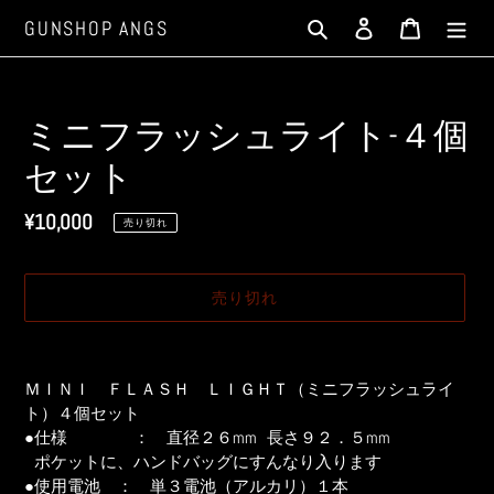
コ
検索
ログイン
カート
GUNSHOP ANGS
ン
テ
ン
ツ
ミニフラッシュライト-４個
に
セット
ス
キ
通
¥10,000
ッ
売り切れ
プ
常
す
価
売り切れ
る
格
カ
ー
ＭＩＮＩ ＦＬＡＳＨ ＬＩＧＨＴ（ミニフラッシュライ
ト
ト）４個セット
に
●仕様 ： 直径２６mm 長さ９２．５mm
商
ポケットに、ハンドバッグにすんなり入ります
品
●使用電池 ： 単３電池（アルカリ）１本