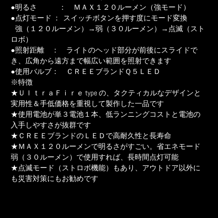
を
●明るさ ： ＭＡＸ１２０ルーメン（強モード）
追
●点灯モード ： スイッチボタンを押す度にモード変換
加
強（１２０ルーメン）→弱（３０ルーメン）→点滅（スト
す
ロボ）
る
●照射距離 ： ライトのヘッド部分が前後にスライドで
き、広角から遠方まで幅広い範囲を照射できます
●使用バルブ： ＣＲＥＥブランドＱ５ＬＥＤ
※特徴
★ＵｌｔｒａＦｉｒｅ type の、タクティカルなデザインと
実用性＆手低価格を重視して製作した一品です
★使用電池が単３電池１本、低ランニングコストと電池の
入手しやすさが抜群です
★ＣＲＥＥブランドのＬＥＤで高耐久性と長寿命
★ＭＡＸ１２０ルーメンで明るさがすごい。省エネモード
弱（３０ルーメン）で使用すれば、長時間点灯可能
★点滅モード（ストロボ機能）もあり、アウトドア以外に
も災害対策にもお勧めです