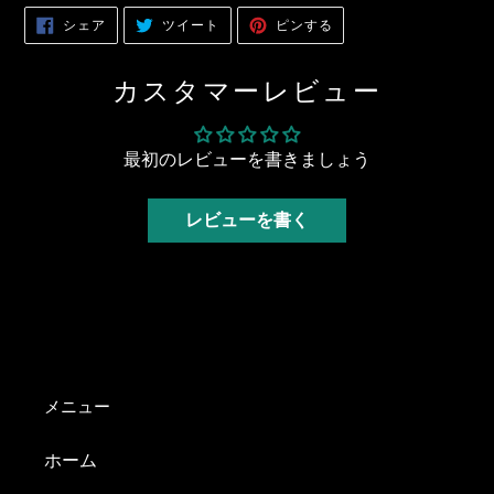
FACEBOOK
TWITTER
PINTEREST
シェア
ツイート
ピンする
で
に
で
シ
投
ピ
ェ
稿
ン
ア
す
す
カスタマーレビュー
す
る
る
る
最初のレビューを書きましょう
レビューを書く
メニュー
ホーム