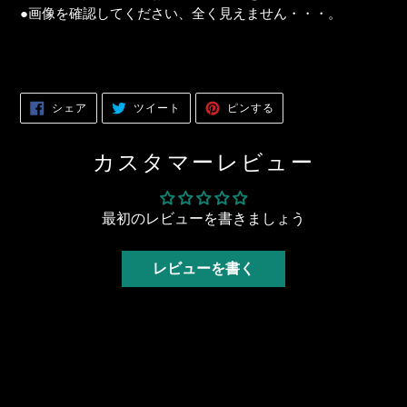
を
●画像を確認してください、全く見えません・・・。
追
加
す
る
FACEBOOK
TWITTER
PINTEREST
シェア
ツイート
ピンする
で
に
で
シ
投
ピ
ェ
稿
ン
ア
す
す
カスタマーレビュー
す
る
る
る
最初のレビューを書きましょう
レビューを書く