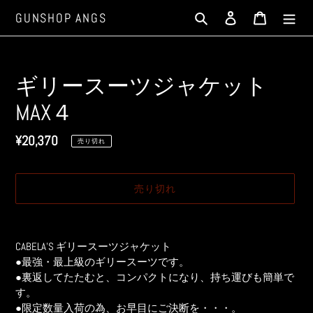
コ
検索
ログイン
カート
GUNSHOP ANGS
ン
テ
ン
ツ
ギリースーツジャケット
に
MAX４
ス
キ
通
¥20,370
ッ
売り切れ
プ
常
す
価
売り切れ
る
格
カ
ー
CABELA'S ギリースーツジャケット
ト
●最強・最上級のギリースーツです。
に
●裏返してたたむと、コンパクトになり、持ち運びも簡単で
商
す。
品
●限定数量入荷の為、お早目にご決断を・・・。