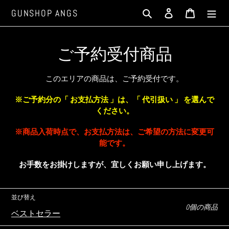
コ
検索
ログイン
カート
GUNSHOP ANGS
ン
テ
ン
コ
ご予約受付商品
ツ
に
レ
このエリアの商品は、ご予約受付です。
ス
ク
キ
※ご予約分の「 お支払方法 」は、「 代引扱い 」 を選んで
ッ
シ
ください。
プ
ョ
す
※商品入荷時点で、お支払方法は、ご希望の方法に変更可
る
能です。
ン
お手数をお掛けしますが、宜しくお願い申し上げます。
:
並び替え
0個の商品