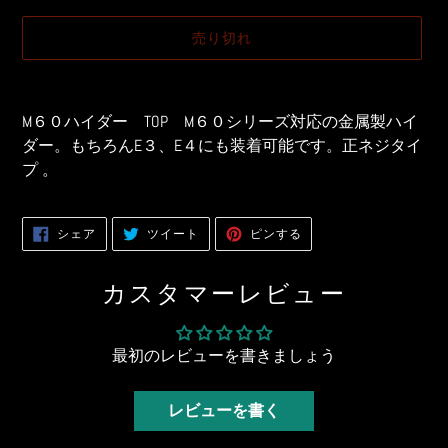
価
価
売り切れ
格
格
カ
ー
M６０ハイダー TOP M６０シリーズ対応の金属製ハイ
ト
ダー。もちろんE３、E４にも装着可能です。正ネジタイ
に
プ 。
商
品
を
FACEBOOK
TWITTER
PINTEREST
シェア
ツイート
ピンする
追
で
に
で
シ
投
ピ
加
ェ
稿
ン
ア
す
す
す
カスタマーレビュー
す
る
る
る
る
最初のレビューを書きましょう
レビューを書く