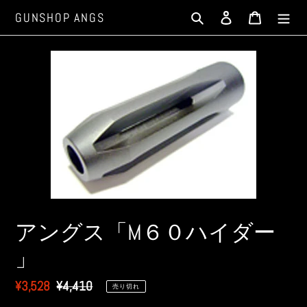
コ
検索
ログイン
カート
GUNSHOP ANGS
ン
テ
ン
ツ
に
ス
キ
ッ
プ
す
る
アングス「M６０ハイダー
」
販
¥3,528
通
¥4,410
売り切れ
売
常