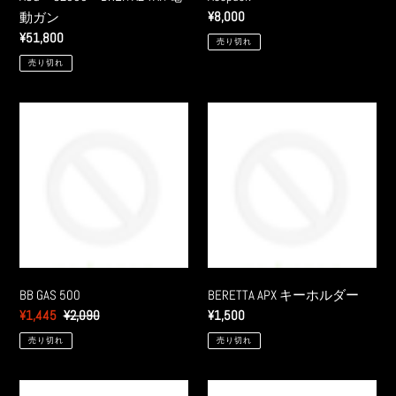
通
¥8,000
動ガン
常
通
¥51,800
売り切れ
価
常
売り切れ
格
価
格
BB
BERETTA
GAS
APX
500
キ
ー
ホ
ル
ダ
ー
BB GAS 500
BERETTA APX キーホルダー
販
¥1,445
通
¥2,090
通
¥1,500
売
常
常
売り切れ
売り切れ
価
価
価
格
格
格
BERETTA
BOLT