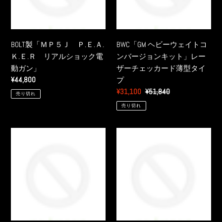
Ｊ
ェ
Ｐ.
イ
Ｅ.
ト
Ａ.
コ
BOLT製「ＭＰ５Ｊ Ｐ.Ｅ.Ａ.
BWC「GM ヘビーウェイトコ
Ｋ.
ン
Ｋ.Ｅ.Ｒ リアルショック電
ンバージョンキット」レー
Ｅ.
バ
動ガン」
ザーチェッカード薄型タイ
Ｒ
ー
通
¥44,800
プ
リ
ジ
常
販
¥31,100
通
¥51,840
売り切れ
ア
ョ
価
売
常
売り切れ
ル
ン
格
価
価
シ
キ
格
格
ョ
ッ
BWC「GM
CARBON
ッ
ト」
ヘ
８
ク
レ
ビ
「M45
電
ー
ー
CQP
動
ザ
ウ
ガ
ー
ェ
CO2
ン」
チ
イ
ガ
ェ
ト
ス