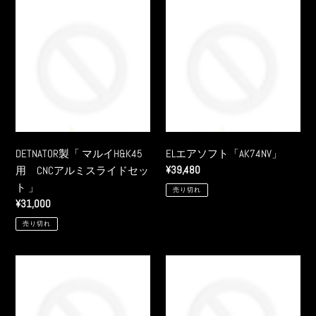
テ
DETNATOR
EL
ム
製
エ
オ
「
ア
メ
マ
ソ
ガ
ル
フ
レ
イ
ト
ー
H&K45
「AK74NV」
ル
用
7.0」
CNC
DETNATOR製「 マルイH&K45
ELエアソフト「AK74NV」
実
ア
通
¥39,480
用 CNCアルミスライドセッ
物
ル
常
ト 」
売り切れ
ミ
価
通
¥31,000
ス
格
常
売り切れ
ラ
価
イ
格
ド
EL
EL
セ
エ
エ
ッ
ア
ア
ト
ソ
ソ