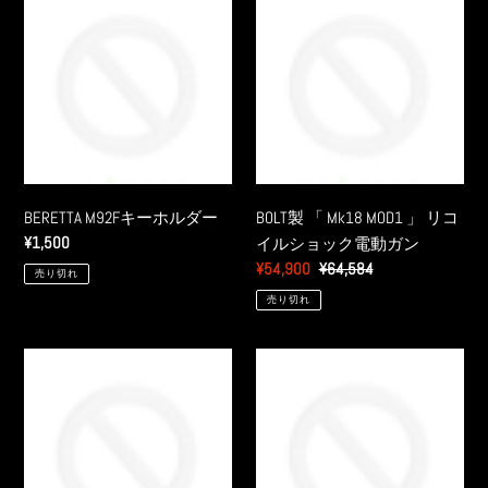
M92F
製
キ
「
ー
Mk18
ホ
MOD1
ル
」
ダ
リ
ー
コ
イ
BERETTA M92Fキーホルダー
BOLT製 「 Mk18 MOD1 」 リコ
ル
通
¥1,500
イルショック電動ガン
シ
常
販
¥54,900
通
¥64,584
売り切れ
ョ
価
売
常
売り切れ
ッ
格
価
価
ク
格
格
電
BOLT
BWC「GM
動
製
ヘ
ガ
「Ｍ
ビ
ン
Ｐ
ー
５
ウ