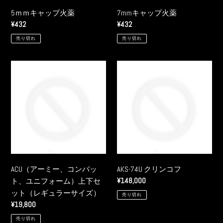
薬
5ｍｍキャップ火薬
7mmキャップ火薬
通
¥432
通
¥432
常
常
売り切れ
売り切れ
価
価
格
格
ACU（ア
AKS-
ー
74U
ミ
ク
ー、
リ
コ
ン
ン
コ
バ
フ
ッ
ト、
ACU（アーミー、コンバッ
AKS-74U クリンコフ
ユ
通
¥148,000
ト、ユニフォーム）上下セ
ニ
常
ット（レギュラーサイズ）
売り切れ
フ
価
通
¥19,800
ォ
格
常
売り切れ
ー