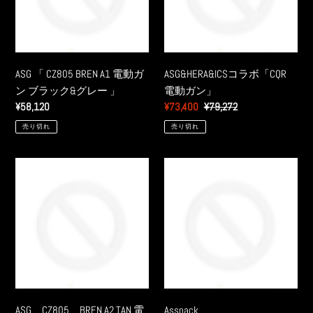
レ
電
電
ー
動
動
シ
ガ
ガ
ョ
ン
ン」
ASG 「 CZ805 BREN A1 電動ガ
ASG&HERA&ICSコラボ「CQR
ン」
ブ
ン ブラック&グレー 」
電動ガン」
ブ
ラ
通
¥58,120
販
¥73,400
通
¥79,272
ラ
ッ
常
売
常
ッ
売り切れ
売り切れ
ク
価
価
価
ク
&
格
格
格
グ
ASG
Asspack
レ
CZ805
ー
BREN
」
A2
TAN
電
動
ガ
ン
ASG CZ805 BREN A2 TAN 電
Asspack