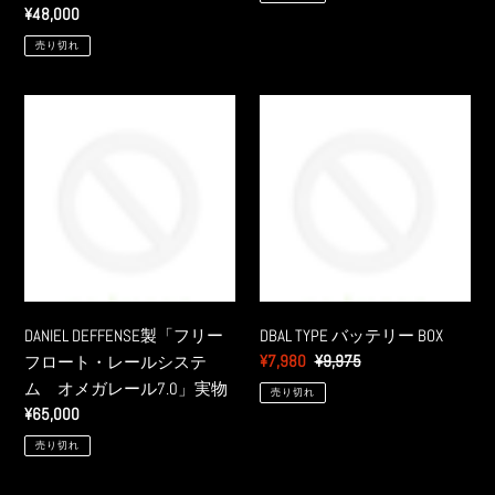
価
通
¥48,000
タ
５
格
常
イ
売り切れ
１
価
プ
ネ
格
イ
DANIEL
DBAL
ビ
DEFFENSE
TYPE
ー
製
バ
ブ
「フ
ッ
ル
リ
テ
ー
ー
リ
イ
フ
ー
ン
ロ
BOX
グ
ー
DANIEL DEFFENSE製「フリー
DBAL TYPE バッテリー BOX
カ
ト・
販
¥7,980
通
¥9,975
フロート・レールシステ
ス
レ
売
常
ム オメガレール7.0」実物
タ
売り切れ
ー
価
価
通
¥65,000
ム」
ル
格
格
常
中
売り切れ
シ
価
古
ス
格