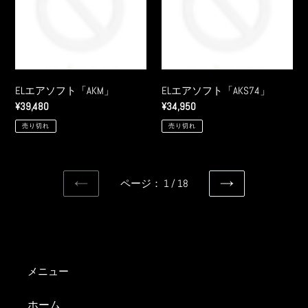
」
フ
フ
ト
ト
「AKM」
「AKS74」
ELエアソフト「AKM」
ELエアソフト「AKS74」
通
¥39,480
通
¥34,950
常
常
売り切れ
売り切れ
価
価
格
格
ページ： 1 / 18
前
次
の
の
ペ
ペ
ー
ー
ジ
ジ
メニュー
ホーム