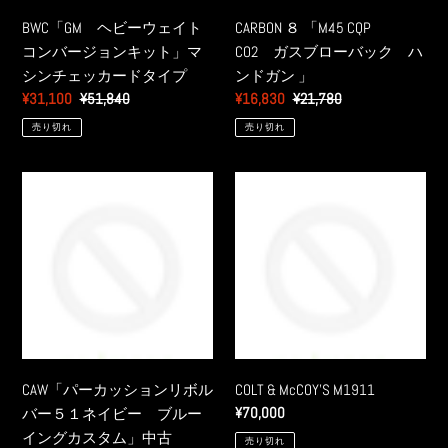
ッ
コ
ブ
BWC「GM ヘビーウェイト
CARBON ８ 「M45 CQP
カ
ン
ロ
コンバージョンキット」マ
CO2 ガスブローバック ハ
ー
バ
ー
シンチェッカードタイプ
ンドガン 」
ド
ー
バ
販
¥31,100
通
¥51,840
販
¥16,830
通
¥21,780
薄
ジ
ッ
売
常
売
常
型
売り切れ
売り切れ
ョ
ク
価
価
価
価
タ
ン
ハ
格
格
格
格
イ
キ
ン
CAW「パ
COLT
プ
ッ
ド
ー
&
ト」
ガ
カ
McCOY'S
マ
ン
ッ
M1911
シ
」
シ
ン
ョ
チ
ン
ェ
リ
ッ
ボ
CAW「パーカッションリボル
COLT & McCOY'S M1911
カ
ル
通
¥70,000
バー５１ネイビー ブルー
ー
バ
常
イングカスタム」中古
ド
売り切れ
ー