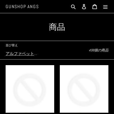
コ
検索
ログイン
カート
GUNSHOP ANGS
ン
テ
ン
コ
商品
ツ
に
レ
ス
ク
キ
並び替え
498個の商品
ッ
シ
プ
ョ
す
5
7mm
る
ン
ｍ
キ
ｍ
ャ
:
キ
ッ
ャ
プ
ッ
火
プ
薬
火