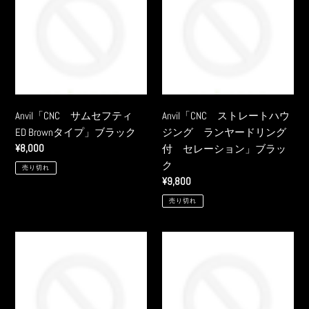
プ」
ム
ト
シ
セ
レ
ル
フ
ー
バ
テ
ト
ー
ィ
ハ
ED
ウ
Brown
ジ
Anvil「CNC サムセフティ
Anvil「CNC ストレートハウ
タ
ン
ED Brownタイプ」ブラック
ジング ランヤードリング
イ
グ
通
¥8,000
付 セレーション」ブラッ
プ」
ラ
常
ク
売り切れ
ブ
ン
価
通
¥9,800
ラ
ヤ
格
常
売り切れ
ッ
ー
価
ク
ド
格
リ
ASG
ASG&HERA&ICS
ン
「
コ
グ
CZ805
ラ
付
BREN
ボ
セ
A1
「CQR