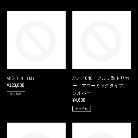
価
ム）
格
上
AKS-
Anvil「CNC
下
７
ア
セ
４
ル
ッ
（M）
ミ
ト
製
（レ
ト
ギ
リ
ュ
ガ
ラ
ー
AKS-７４（M）
Anvil「CNC アルミ製トリガ
ー
マ
通
¥123,000
ー マコーミックタイプ」
サ
コ
常
シルバー
イ
売り切れ
ー
価
通
¥4,600
ズ）
ミ
格
常
売り切れ
ッ
価
ク
格
タ
Anvil「CNC
Anvil「CNC
イ
サ
ス